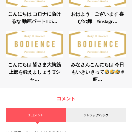
こんにちは コロナに負け
おはよう ございます︎ 喜
るな️ 動画パート1 #i…
びの舞 #instagr…
こんにちは 皆さま大胸筋
みなさんこんにちは 今日
上部を鍛えましょう Tシ
もいきいきって
#
ャ…
筋…
コメント
3 コメント
0 トラックバック