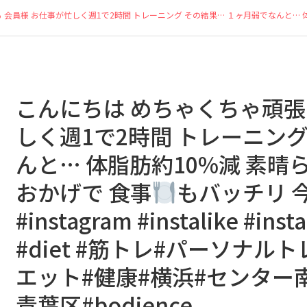
 会員様︎ お仕事が忙しく週1で2時間 トレーニング その結果… １ヶ月弱でなんと… 
こんにちは めちゃくちゃ頑張っ
しく週1で2時間 トレーニング
んと… 体脂肪約10%減 素晴
おかげで 食事
もバッチリ 
#instagram #instalike #inst
#diet #筋トレ#パーソナル
エット#健康#横浜#センター
青葉区#bodience