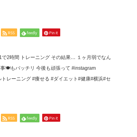
RSS
feedly
Pin it
RSS
feedly
Pin it