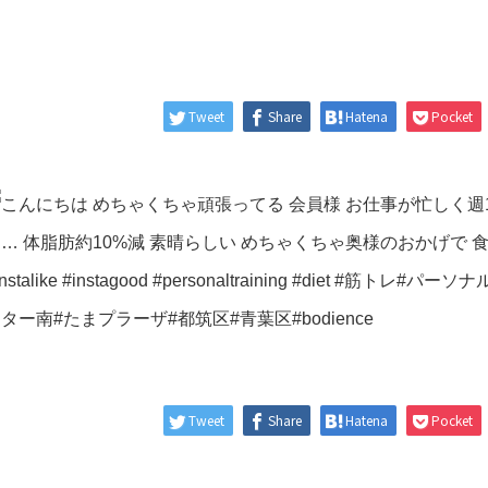
Tweet
Share
Hatena
Pocket
Tweet
Share
Hatena
Pocket