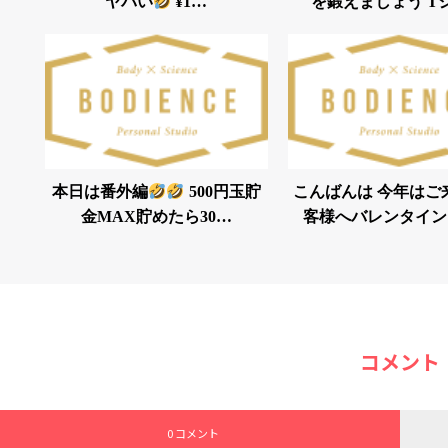
ヤバい
¥1…
を鍛えましょう T
本日は番外編
500円玉貯
こんばんは 今年はご
金MAX貯めたら30…
客様へバレンタイン
コメント
0 コメント