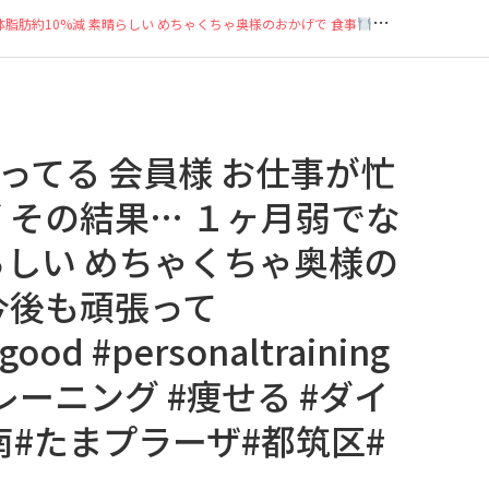
体脂肪約10%減 素晴らしい めちゃくちゃ奥様のおかげで 食事
もバッチリ 今後も頑張って
てる 会員様︎ お仕事が忙
 その結果… １ヶ月弱でな
らしい めちゃくちゃ奥様の
今後も頑張って︎
agood #personaltraining
トレーニング #痩せる #ダイ
南#たまプラーザ#都筑区#